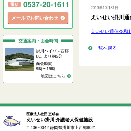
2019年10月31日
えいせい掛川通
メールでお問い合わせ
えいせい通信令和1
交通案内・面会時間
一覧へ戻る
掛川バイパス西郷
I.C. より約5分
面会時間
9時〜19時
地図はこちら
医療法人社団 恵成会
えいせい掛川 介護老人保健施設
〒436ｰ0342 静岡県掛川市上西郷8021