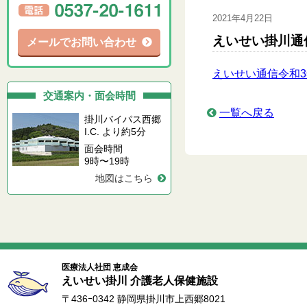
2021年4月22日
えいせい掛川通信
メールでお問い合わせ
えいせい通信令和3
交通案内・面会時間
一覧へ戻る
掛川バイパス西郷
I.C. より約5分
面会時間
9時〜19時
地図はこちら
医療法人社団 恵成会
えいせい掛川 介護老人保健施設
〒436ｰ0342 静岡県掛川市上西郷8021