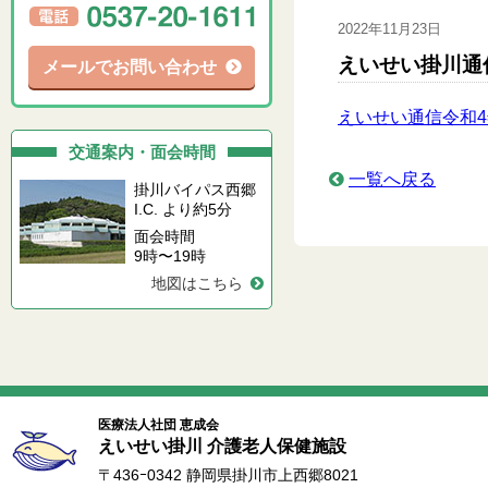
2022年11月23日
えいせい掛川通
メールでお問い合わせ
えいせい通信令和4
交通案内・面会時間
一覧へ戻る
掛川バイパス西郷
I.C. より約5分
面会時間
9時〜19時
地図はこちら
医療法人社団 恵成会
えいせい掛川 介護老人保健施設
〒436ｰ0342 静岡県掛川市上西郷8021